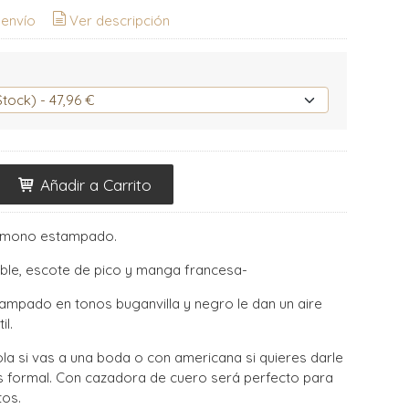
 envío
Ver descripción
Añadir a Carrito
r mono estampado.
ble, escote de pico y manga francesa-
ampado en tonos buganvilla y negro le dan un aire
il.
ola si vas a una boda o con americana si quieres darle
s formal. Con cazadora de cuero será perfecto para
tos.