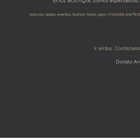
En IOL BOUTIQUE ,somos especialistas 
invitada-perfec
asturias
bodas
eventos
fashion
fiesta
gijon
Ir arriba
Contáctan
Donato Argu