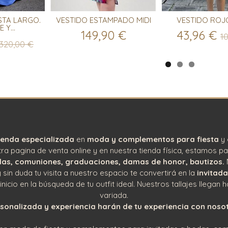
STA LARGO.
VESTIDO ESTAMPADO MIDI
VESTIDO ROJ
 Y...
149,90 €
43,96 €
1
320,00 €
ienda especializada
en
moda y complementos para fiesta
y 
a pagina de venta online y en nuestra tienda física, estamos pa
as, comuniones, graduaciones, damas de honor, bautizos.
 sin duda tu visita a nuestro espacio te convertirá en la
invitada
cio en la búsqueda de tu outfit ideal. Nuestros tallajes llegan h
variada.
sonalizada y experiencia harán de tu experiencia con nosot