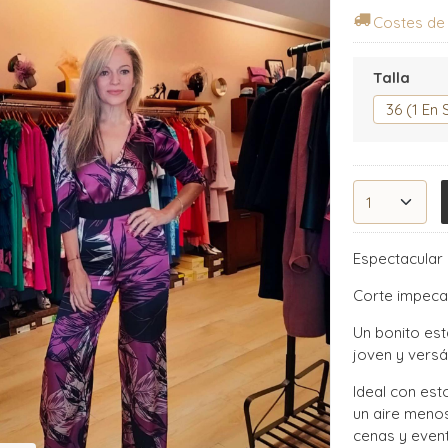
Costes de
Talla
Espectacula
Corte impeca
Un bonito est
joven y versát
Ideal con est
un aire meno
cenas y even