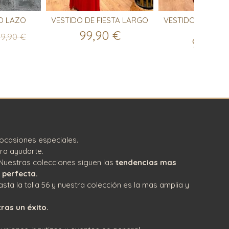
O LAZO
VESTIDO DE FIESTA LARGO
VESTIDO DE FIES
DE SATÉ
99,90 €
09,90 €
99,90 
ocasiones especiales.
ra ayudarte.
Nuestras colecciones siguen las
tendencias mas
 perfecta.
asta la talla 56 y nuestra colección es la mas amplia y
ras un éxito.