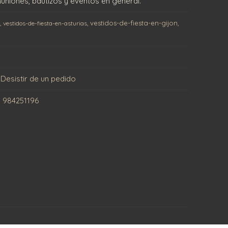
niones, bautizos y eventos en general.
vestidos-de-fiesta-en-gijon
s
vestidos-de-fiesta-en-asturias
Desistir de un pedido
|
984251196