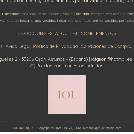
en moda de fiesta y complementos para invitadas a bodas, comu
ta
invitadas
lookboda
moda
tiendas
vestido-invitada
vestidos
vestidos-asturia
vestidos-de-fiesta-largos
vestidos-fiesta
vestidos-fiesta-online
vestidos-perfectos
COLECCION FIESTA
OUTLET
COMPLEMENTOS
os
Aviso Legal
Política de Privacidad
Condiciones de Compra
elles 2 - 33206 Gijón, Asturias - (España) | iolgijon@hotmail.es 
(*) Precios con Impuestos incluidos
IOL BOUTIQUE
- Copyright © 2026 [15171] - Con la tecnología de Palbin.com