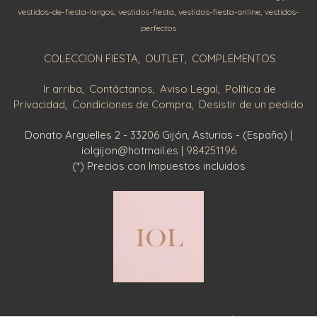
vestidos-de-fiesta-largos
vestidos-fiesta
vestidos-fiesta-online
vestidos-
perfectos
COLECCION FIESTA
OUTLET
COMPLEMENTOS
Ir arriba
Contáctanos
Aviso Legal
Política de
Privacidad
Condiciones de Compra
Desistir de un pedido
Donato Arguelles 2 - 33206 Gijón, Asturias - (España) |
iolgijon@hotmail.es |
984251196
(*) Precios con Impuestos incluidos