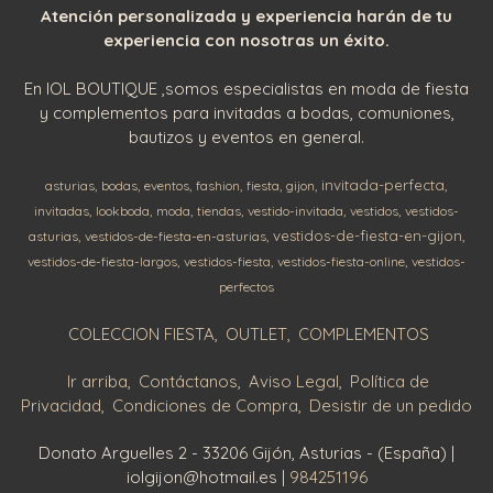
Atención personalizada y experiencia harán de tu
experiencia con nosotras un éxito.
En IOL BOUTIQUE ,somos especialistas en moda de fiesta
y complementos para invitadas a bodas, comuniones,
bautizos y eventos en general.
invitada-perfecta
asturias
bodas
eventos
fashion
fiesta
gijon
invitadas
lookboda
moda
tiendas
vestido-invitada
vestidos
vestidos-
vestidos-de-fiesta-en-gijon
asturias
vestidos-de-fiesta-en-asturias
vestidos-de-fiesta-largos
vestidos-fiesta
vestidos-fiesta-online
vestidos-
perfectos
COLECCION FIESTA
OUTLET
COMPLEMENTOS
Ir arriba
Contáctanos
Aviso Legal
Política de
Privacidad
Condiciones de Compra
Desistir de un pedido
Donato Arguelles 2 - 33206 Gijón, Asturias - (España) |
iolgijon@hotmail.es |
984251196