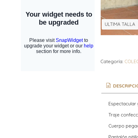
ULTIMA TALLA
Categoría:
COLEC
DESCRIPCI
Espectacular 
Traje confecc
Cuerpo pegad
Pantalón pitill