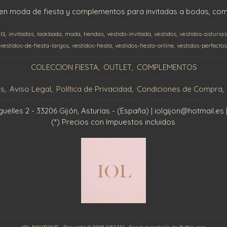
en moda de fiesta y complementos para invitadas a bodas, comu
ta
invitadas
lookboda
moda
tiendas
vestido-invitada
vestidos
vestidos-asturia
vestidos-de-fiesta-largos
vestidos-fiesta
vestidos-fiesta-online
vestidos-perfectos
COLECCION FIESTA
OUTLET
COMPLEMENTOS
os
Aviso Legal
Política de Privacidad
Condiciones de Compra
elles 2 - 33206 Gijón, Asturias - (España) | iolgijon@hotmail.es 
(*) Precios con Impuestos incluidos