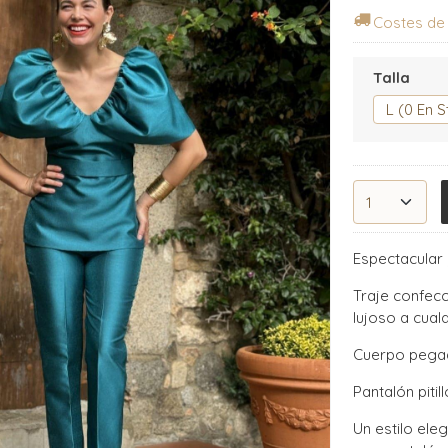
Costes de
Talla
Espectacular 
Traje confecc
lujoso a cual
Cuerpo pegad
Pantalón pitill
Un estilo ele