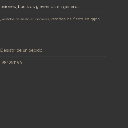
niones, bautizos y eventos en general.
vestidos-de-fiesta-en-gijon
s
vestidos-de-fiesta-en-asturias
Desistir de un pedido
|
984251196