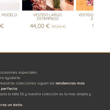
A. MODELO
VESTIDO LARGO.
VESTIDO DE FIEST
ESTAMPADO
ESTAMPA
 €
44,00 €
99,90 
55,00 €
ocasiones especiales.
ra ayudarte.
Nuestras colecciones siguen las
tendencias mas
 perfecta.
asta la talla 56 y nuestra colección es la mas amplia y
ras un éxito.