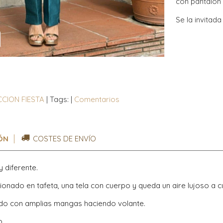
con pantalón s
Se la invitad
CION FIESTA
|
Tags:
|
Comentarios
ÓN
COSTES DE ENVÍO
y diferente.
ionado en tafeta, una tela con cuerpo y queda un aire lujoso a c
o con amplias mangas haciendo volante.
o.