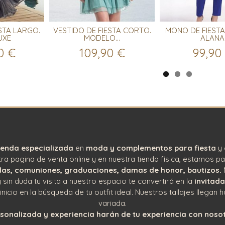
STA LARGO.
VESTIDO DE FIESTA CORTO.
MONO DE FIEST
UXE
MODELO...
ALANA
0 €
109,90 €
99,90
ienda especializada
en
moda y complementos para fiesta
y 
a pagina de venta online y en nuestra tienda física, estamos pa
as, comuniones, graduaciones, damas de honor, bautizos.
 sin duda tu visita a nuestro espacio te convertirá en la
invitada
cio en la búsqueda de tu outfit ideal. Nuestros tallajes llegan h
variada.
sonalizada y experiencia harán de tu experiencia con nosot