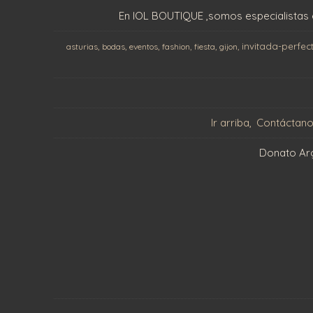
En IOL BOUTIQUE ,somos especialistas 
invitada-perfec
asturias
bodas
eventos
fashion
fiesta
gijon
Ir arriba
Contáctan
Donato Argu