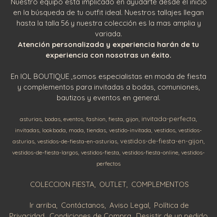
Nuestro equipo esta implicado en ayudarte desde el inicio
en la búsqueda de tu outfit ideal. Nuestros tallajes llegan
hasta la talla 56 y nuestra colección es la mas amplia y
variada.
Atención personalizada y experiencia harán de tu
experiencia con nosotras un éxito.
En IOL BOUTIQUE ,somos especialistas en moda de fiesta
y complementos para invitadas a bodas, comuniones,
bautizos y eventos en general.
invitada-perfecta
asturias
bodas
eventos
fashion
fiesta
gijon
invitadas
lookboda
moda
tiendas
vestido-invitada
vestidos
vestidos-
vestidos-de-fiesta-en-gijon
asturias
vestidos-de-fiesta-en-asturias
vestidos-de-fiesta-largos
vestidos-fiesta
vestidos-fiesta-online
vestidos-
perfectos
COLECCION FIESTA
OUTLET
COMPLEMENTOS
Ir arriba
Contáctanos
Aviso Legal
Política de
Privacidad
Condiciones de Compra
Desistir de un pedido