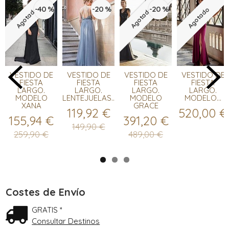
-40 %
-20 %
-20 %
Agotado
Agotado
Agotado
VESTIDO DE
VESTIDO DE
VESTIDO DE
VESTIDO DE
FIESTA
FIESTA
FIESTA
FIESTA
LARGO.
LARGO.
LARGO.
LARGO.
MODELO
LENTEJUELAS...
MODELO
MODELO...
XANA
GRACE
119,92 €
520,00 €
155,94 €
391,20 €
149,90 €
259,90 €
489,00 €
Costes de Envío
GRATIS *
Consultar Destinos