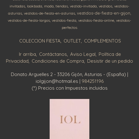
invitadas
lookboda
moda
tiendas
vestido-invitada
vestidos
vestidos-
vestidos-de-fiesta-en-gijon
asturias
vestidos-de-fiesta-en-asturias
vestidos-de-fiesta-largos
vestidos-fiesta
vestidos-fiesta-online
vestidos-
perfectos
COLECCION FIESTA
OUTLET
COMPLEMENTOS
Ir arriba
Contáctanos
Aviso Legal
Política de
Privacidad
Condiciones de Compra
Desistir de un pedido
Donato Arguelles 2 - 33206 Gijón, Asturias - (España) |
iolgijon@hotmail.es |
984251196
(*) Precios con Impuestos incluidos