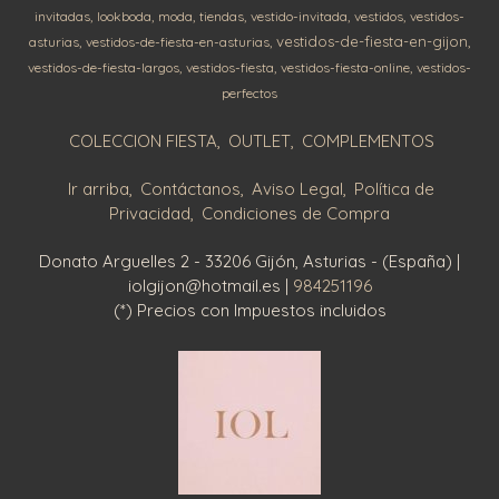
invitadas
lookboda
moda
tiendas
vestido-invitada
vestidos
vestidos-
vestidos-de-fiesta-en-gijon
asturias
vestidos-de-fiesta-en-asturias
vestidos-de-fiesta-largos
vestidos-fiesta
vestidos-fiesta-online
vestidos-
perfectos
COLECCION FIESTA
OUTLET
COMPLEMENTOS
Ir arriba
Contáctanos
Aviso Legal
Política de
Privacidad
Condiciones de Compra
Donato Arguelles 2 - 33206 Gijón, Asturias - (España) |
iolgijon@hotmail.es |
984251196
(*) Precios con Impuestos incluidos