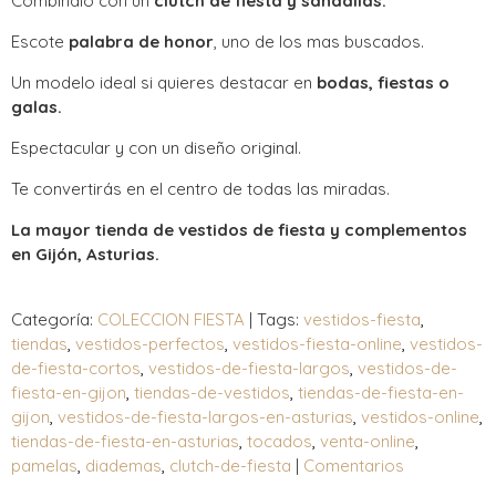
Combí
nalo con un
clutch de fiesta y sandalias.
Escote
palabra de honor
, uno de los mas buscados.
Un modelo ideal si quieres destacar en
bodas, fiestas o
galas.
Espectacular y con un diseño original.
Te convertirás en el centro de todas las miradas.
La mayor tienda de vestidos de fiesta y complementos
en Gijón, Asturias.
Categoría:
COLECCION FIESTA
|
Tags:
vestidos-fiesta
tiendas
vestidos-perfectos
vestidos-fiesta-online
vestidos-
de-fiesta-cortos
vestidos-de-fiesta-largos
vestidos-de-
fiesta-en-gijon
tiendas-de-vestidos
tiendas-de-fiesta-en-
gijon
vestidos-de-fiesta-largos-en-asturias
vestidos-online
tiendas-de-fiesta-en-asturias
tocados
venta-online
pamelas
diademas
clutch-de-fiesta
|
Comentarios