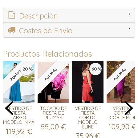
Descripción
Costes de Envío
Productos Relacionados
-20 %
-60 %
Agotado
Agotado
Agotado
VESTIDO DE
TOCADO DE
VESTIDO DE
VESTIDO
FIESTA
FIESTA DE
FIESTA
CORTO.
LARGO.
PLUMAS
CORTO.
CORTE MIDI
MODELO INMA
MODELO
55,00 €
109,90 €
ELINE
119,92 €
35,96 €