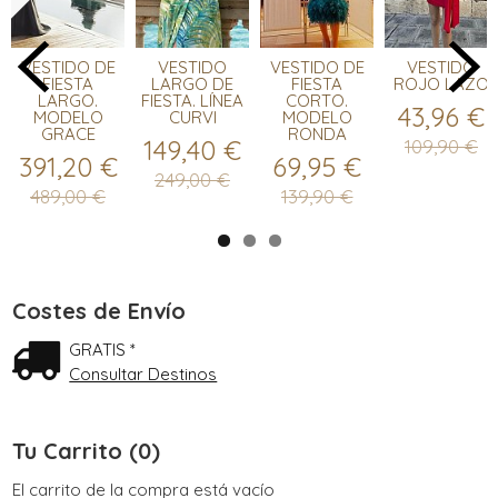
VESTIDO DE
VESTIDO
VESTIDO DE
VESTIDO
FIESTA
LARGO DE
FIESTA
ROJO LAZO
LARGO.
FIESTA. LÍNEA
CORTO.
43,96 €
MODELO
CURVI
MODELO
GRACE
RONDA
149,40 €
109,90 €
391,20 €
69,95 €
249,00 €
489,00 €
139,90 €
Costes de Envío
GRATIS *
Consultar Destinos
Tu Carrito (0)
El carrito de la compra está vacío