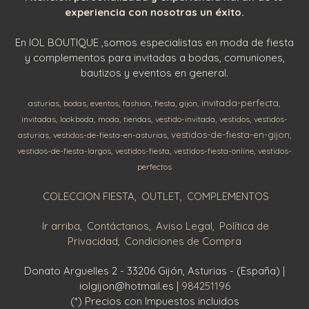
experiencia con nosotras un éxito.
En IOL BOUTIQUE ,somos especialistas en moda de fiesta
y complementos para invitadas a bodas, comuniones,
bautizos y eventos en general.
invitada-perfecta
asturias
bodas
eventos
fashion
fiesta
gijon
invitadas
lookboda
moda
tiendas
vestido-invitada
vestidos
vestidos-
vestidos-de-fiesta-en-gijon
asturias
vestidos-de-fiesta-en-asturias
vestidos-de-fiesta-largos
vestidos-fiesta
vestidos-fiesta-online
vestidos-
perfectos
COLECCION FIESTA
OUTLET
COMPLEMENTOS
Ir arriba
Contáctanos
Aviso Legal
Política de
Privacidad
Condiciones de Compra
Donato Arguelles 2 - 33206 Gijón, Asturias - (España) |
iolgijon@hotmail.es |
984251196
(*) Precios con Impuestos incluidos